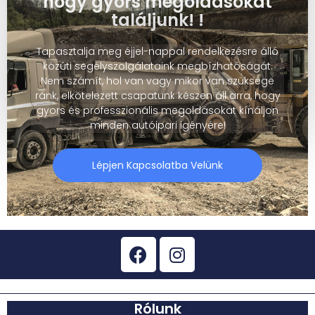
hogy gyors megoldásokat
találjunk! !
Tapasztalja meg éjjel-nappal rendelkezésre álló
közúti segélyszolgálataink megbízhatóságát.
Nem számít, hol van vagy mikor van szüksége
ránk, elkötelezett csapatunk készen áll arra, hogy
gyors és professzionális megoldásokat kínáljon
minden autóipari igényére!
Lépjen Kapcsolatba Velünk
Rólunk