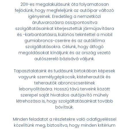
2011-es megalakulásunk óta folyamatosan
fejlődünk, hogy megfeleljünk az autóipar változó
igényeinek. Eredetileg a nemzetközi
árufuvarozásra összpontosítva
szolgáltatásainkat kiterjesztettük járműjavításra
és -karbantartásra, különös tekintettel a mobil
gumiabroncs-cserére és az autóklíma
szolgáltatásokra. Célunk, hogy átfogó
megoldásokat kínáljunk és az ország vezető
autószerelő bázisává váljunk.
Tapasztalataink és tudásunk birtokában képesek
vagyunk személygépkocsik, kisteherautók és
teherautók abroncscseréinek
lebonyolítására. Hosszú távú terveink között
szerepel saját hivatalos autójavító műhely
létrehozása is, hogy szolgáltatásainkat tovább
bővítsük.
Minden feladatot a részletekre való odafigyeléssel
közelítünk meg, biztosítva, hogy minden kritérium