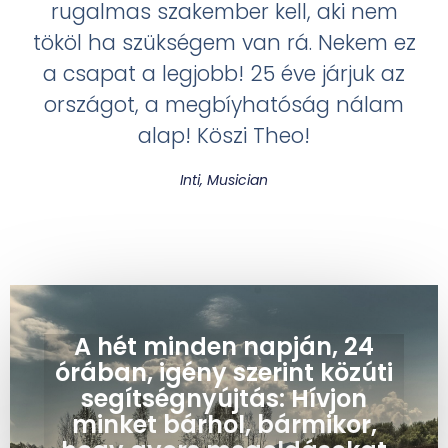
rugalmas szakember kell, aki nem
tököl ha szükségem van rá. Nekem ez
a csapat a legjobb! 25 éve járjuk az
országot, a megbíyhatóság nálam
alap! Köszi Theo!
Inti, Musician
A hét minden napján, 24
órában, igény szerint közúti
segítségnyújtás: Hívjon
minket bárhol, bármikor,