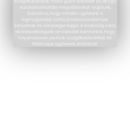
szolgáltatásokat, mobil gumi-szerelést és átfogó
autókarbantartási megoldásokat nyújtsunk,
biztosítva, hogy minden ügyfelünk a
legmagasabb szintű professzionalizmust,
kényelmet és minőséget kapja. A kiválóság iránti
elkötelezettségünk arra késztet bennünket, hogy
folyamatosan javítsuk szolgáltatásainkat, és
felülmúljuk ügyfeleink elvárásait.