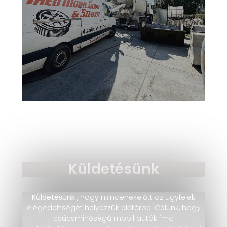
Küldetésünk
Küldetésünk
, hogy mindenekelőtt az ügyfelek
elégedettségét helyezzük előtérbe. Célunk, hogy
csúcsminőségű mobil autóklíma